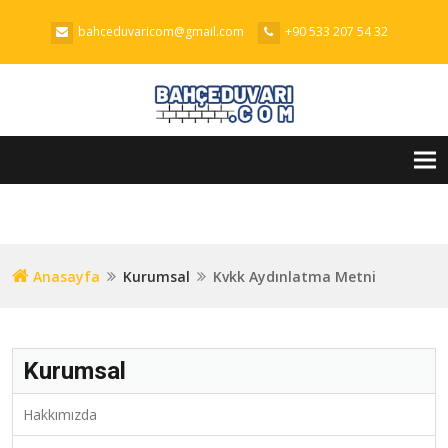
bahceduvaricom@gmail.com
+90 533 207 54 32
Tog
nav
Anasayfa
Kurumsal
Kvkk Aydınlatma Metni
Kurumsal
Hakkımızda