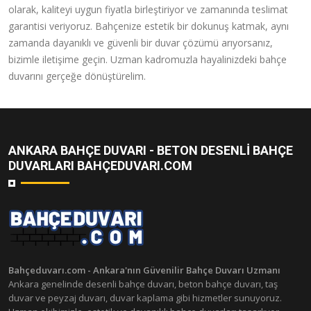
olarak, kaliteyi uygun fiyatla birleştiriyor ve zamanında teslimat
garantisi veriyoruz. Bahçenize estetik bir dokunuş katmak, aynı
zamanda dayanıklı ve güvenli bir duvar çözümü arıyorsanız,
bizimle iletişime geçin. Uzman kadromuzla hayalinizdeki bahçe
duvarını gerçeğe dönüştürelim.
ANKARA BAHÇE DUVARI - BETON DESENLI BAHÇE
DUVARLARI BAHÇEDUVARI.COM
Bahçeduvarı.com - Ankara'nın Güvenilir Bahçe Duvarı Uzmanı
Ankara genelinde desenli bahçe duvarı, beton bahçe duvarı, taş
duvar ve peyzaj duvarı, duvar kaplama gibi hizmetler sunuyoruz.