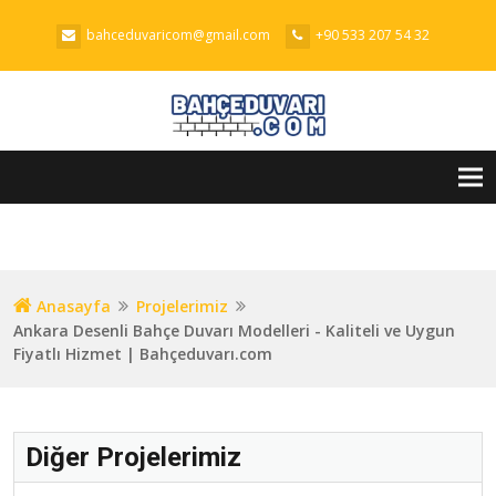
bahceduvaricom@gmail.com
+90 533 207 54 32
Tog
nav
Anasayfa
Projelerimiz
Ankara Desenli Bahçe Duvarı Modelleri - Kaliteli ve Uygun
Fiyatlı Hizmet | Bahçeduvarı.com
Diğer Projelerimiz