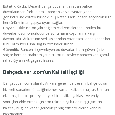
Estetik Katkı:
Desenli bahçe duvarları, sıradan bahçe
duvarlarından farklı olarak, bahçenize ve evinizin genel
görüntüsüne estetik bir dokunuş katar. Farklı desen seçenekleri ile
her türlü mimari yapıya uyum sağlar.
Dayanıklılık:
Beton gibi sağlam malzemelerden üretilen bu
duvarlar, uzun ömürlüdür ve zorlu hava koşullarına karşı
dayanıklıdır. Ankara’nın sert kışlarından yazın sıcaklarına kadar her
türlü iklim koşuluna uygun çözümler sunar.
Güvenlik:
Bahçenizi çevreleyen bu duvarlar, hem güvenliğinizi
sağlar hem de mahremiyetinizi korur. Böylece bahçenizde gönül
rahatlığıyla vakit geçirebilirsiniz.
Bahçeduvarı.com’un Kaliteli İşçiliği
Bahçeduvarı.com olarak, Ankara genelinde desenli bahçe duvarı
hizmeti sunarken önceliğimiz her zaman kalite olmuştur. Uzman
ekibimiz, her bir projeye büyük bir titizlikle yaklaşır ve en iyi
sonuçları elde etmek için son teknolojiyi kullanır. İşçiliğimizin
kalitesi, bugüne kadar gerçekleştirdiğimiz projelerde kendini
kanıtlamıştır.