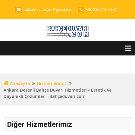
bahceduvaricom@gmail.com
+90 533 207 54 32
Tog
nav
Anasayfa
Hizmetlerimiz
Ankara Desenli Bahçe Duvarı Hizmetleri - Estetik ve
Dayanıklı Çözümler | Bahçeduvarı.com
Diğer Hizmetlerimiz